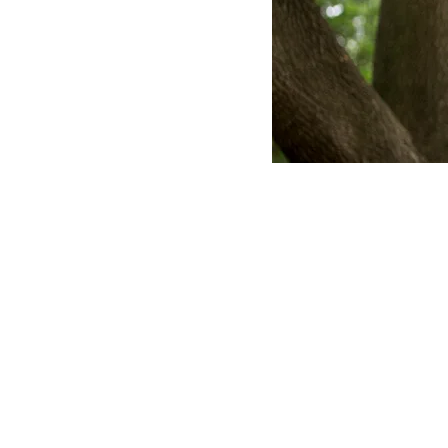
El Cons
princip
condado
emergen
financi
devolve