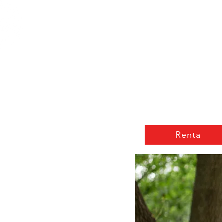
ST. VINCENT DE PAUL
Abou
Portland, Oregon
Renta