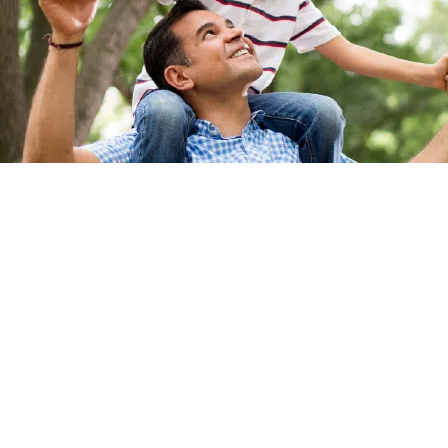
Nosotros y Lo Que Hacemos
ejo de Portland de San Vicente de Paul ayuda
almente a las personas de bajos ingresos en cinco
s de Oregón con alimentos y asistencia financier
cia para alquiler y servicios públicos. La asistenci
era es en forma de subvenciones que no tienen qu
rse.