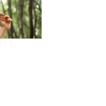
a de
a
e