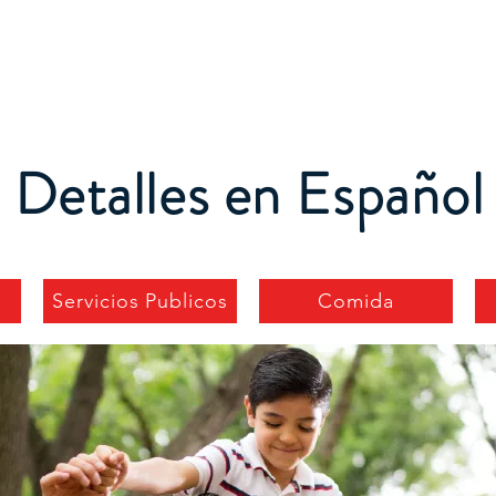
t Us
Services
Support Us
Thrift Store
News 
Detalles en Español
Servicios Publicos
Comida