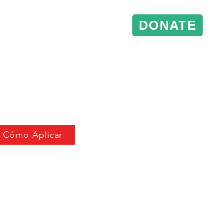
DONATE
& Events
Conference Support
Cómo Aplicar
licos