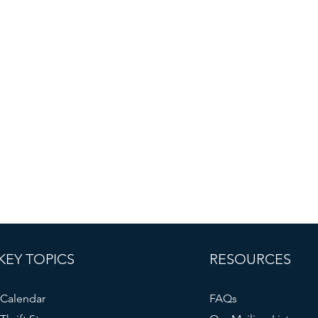
o y no paga los fondos directamente al cliente. Tod
 se pagan solo con cheque y siempre se pagan
mente a la compañía de servicios públicos o al
trador de facturación.
KEY TOPICS
RESOURCES
Calendar
FAQs