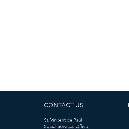
efectiv
montos
directa
adminis
CONTACT US
St. Vincent de Paul
Social Services Office