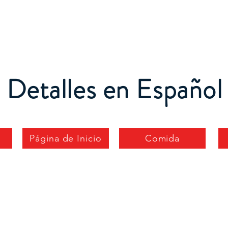
t Us
Services
Support Us
Thrift Store
News 
Detalles en Español
Página de Inicio
Comida
Servicios Publicos
 objetivo es ayudarlo a mantener los servicios púb